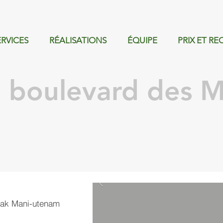
ERVICES
RÉALISATIONS
ÉQUIPE
PRIX ET R
 boulevard des 
 mak Mani-utenam